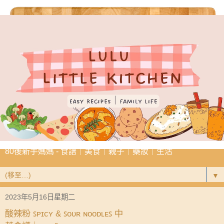
80後新手媽媽 - 食譜｜美食｜親子｜藥妝｜生活
▼
2023年5月16日星期二
酸辣粉 ꜱᴘɪᴄʏ & ꜱᴏᴜʀ ɴᴏᴏᴅʟᴇꜱ 中