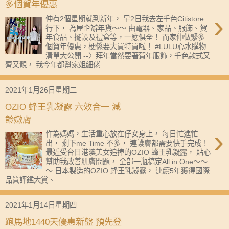
多個賀年優惠
›
仲有2個星期就到新年， 早2日我去左千色Citistore
行下， 為屋企辦年貨～～ 由電器、家品、服飾、賀
年食品、擺設及禮盒等，一應俱全！ 而家仲做緊多
個賀年優惠，梗係要大買特買啦！ #LULU心水購物
清單大公開 --〉拜年當然要著賀年服飾，千色款式又
齊又靚， 我今年都幫家姐細佬...
2021年1月26日星期二
OZIO 蜂王乳凝露 六效合一 減
齡嫩膚
›
作為媽媽，生活重心放在仔女身上， 每日忙進忙
出， 剩下me Time 不多， 連護膚都需要快手完成！
最近受台日港澳美女追捧的OZIO 蜂王乳凝露， 貼心
幫助我改善肌膚問題， 全部一瓶搞定All in One～～
～ 日本製造的OZIO 蜂王乳凝露， 連續5年獲得國際
品質評鑑大賞、...
2021年1月14日星期四
跑馬地1440天優惠新盤 預先登