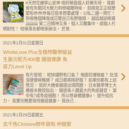
›
#天然花療寧心安神 唔好睇我個人好樂天呀， 我都
會有失眠同大壓力到想喊嘅時候， 前排就正正經歷
緊啦😳😳😳每日勁多野要處理，公私二邊一齊忙！
到夜晚個陣我成日驚自己有野做錯， 越諗越訓唔著
🥶🥶🥶 第二日精神又差，個人又難集中，成個人冇
哂耐性！ 咁樣落去都唔係辦法， 於是...
2021年1月31日星期日
WholeLove Plus全植物醫學級益
生菌元配方400億 腸道健康 免
疫力Level Up
›
有冇發現： 呢排講野有口氣？ 塊面狂爆暗瘡？ 肚漲
漲便便唔暢通？ 成日都病唔舒服？ 如果你都有上述
情況， 就好大機會腸道出現問題， 日本醫學博士大
橋俊夫教授指出， 腸道係人體最大的免疫器官， 當
中有7成免疫細胞！ 所以想身體健康d， 提升抵抗
力， 首要任務要保持腸道健康， 我自己...
2021年1月29日星期五
去千色Citistore辦年貨啦 仲做緊