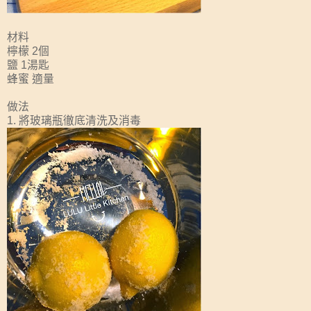
材料
檸檬 2個
鹽 1湯匙
蜂蜜 適量
做法
1. 將玻璃瓶徹底清洗及消毒