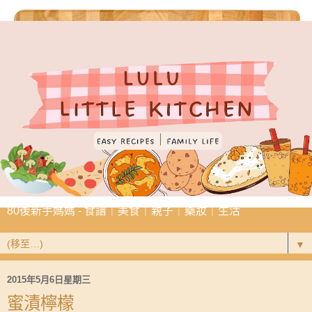
80後新手媽媽 - 食譜｜美食｜親子｜藥妝｜生活
▼
2015年5月6日星期三
蜜漬檸檬