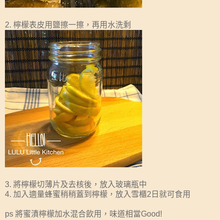
2. 檸檬表皮用鹽擦一擦，再用水洗剩
3. 將檸檬切薄片及去核後，放入玻璃瓶中
4. 加入適量蜂蜜稍稍蓋到檸檬，放入雪櫃2日就可食用
ps 將蜜漬檸檬加水混合飲用，味道相當Good!