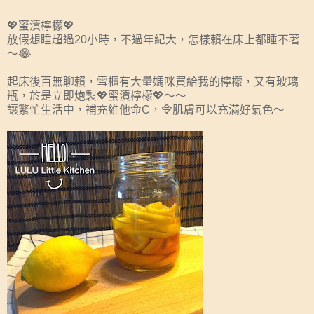
💖蜜漬檸檬💖
放假想睡超過20小時，不過年紀大，怎樣賴在床上都睡不著
～😂
起床後百無聊賴，雪櫃有大量媽咪買給我的檸檬，又有玻璃
瓶，於是立即炮製💖蜜漬檸檬💖～～
讓繁忙生活中，補充維他命C，令肌膚可以充滿好氣色～