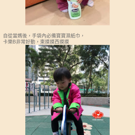
自從當媽後，手袋內必備寶寶濕紙巾，
卡樂B非常好動，東摸摸西摸摸