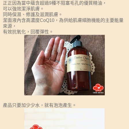
正正因為當中蘊含超過9種不阻塞毛孔的優質精油，
可以強效潔淨肌膚。
同時保濕、修護及滋潤肌膚。
潔面液內含高濃度CoQ10，為供給肌膚細胞機能的主要能量
來源，
有效抗氧化，回覆彈性。
產品只要加少少水，就有泡泡產生。