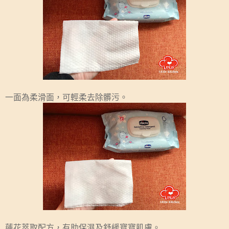
一面為柔滑面，可輕柔去除髒污。
蓮花萃取配方，有助保濕及舒緩寶寶肌膚。