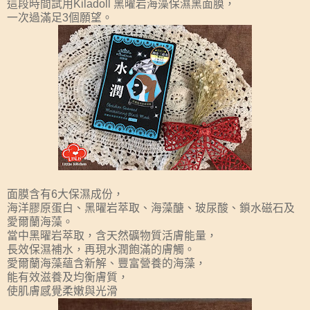
這段時間試用Kiladoll 黑曜岩海藻保濕黑面膜，
一次過滿足3個願望。
面膜含有6大保濕成份，
海洋膠原蛋白、黑曜岩萃取、海藻醣、玻尿酸、鎖水磁石及
愛爾蘭海藻。
當中黑曜岩萃取，含天然礦物質活膚能量，
長效保濕補水，再現水潤飽滿的膚觸。
愛爾蘭海藻蘊含新解、豐富營養的海藻，
能有效滋養及均衡膚質，
使肌膚感覺柔嫩與光滑