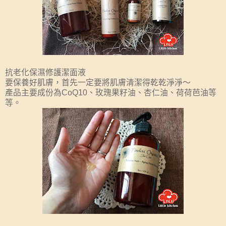
抗老化保濕修護潔面液
要保養好肌膚，首先一定要將肌膚清潔得乾乾淨淨～
產品主要成份為CoQ10、玫瑰果籽油、杏仁油、荷荷芭油等
等。