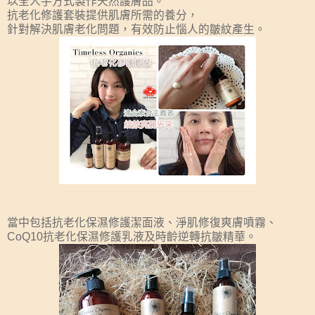
以全人手方式製作天然護膚品。
抗老化修護套裝提供肌膚所需的養分，
針對解決肌膚老化問題，有效防止惱人的皺紋產生。
當中包括抗老化保濕修護潔面液、淨肌修復爽膚噴霧、
CoQ10抗老化保濕修護乳液及時齡逆轉抗皺精華。