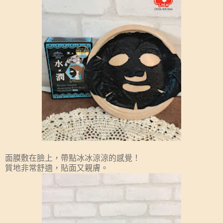
面膜敷在臉上，帶點冰冰涼涼的感覺！
質地非常舒適，貼面又親膚。