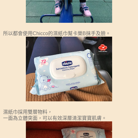
所以都會使用Chicco的濕紙巾幫卡樂B抹手及臉。
濕紙巾採用雙層物料，
一面為立體突面，可以有效深層清潔寶寶肌膚。