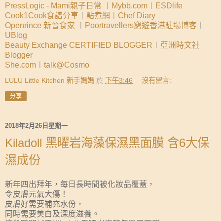
PressLogic - Mami親子日常
︱
Mybb.com
︱
ESDlife
Cook1Cook食譜分享
︱
點煮網
︱
Chef Diary
Openrince 新晉食家
︱
Poortravellers窮遊香港駐場博客
︱
UBlog
Beauty Exchange CERTIFIED BLOGGER
︱
亞洲時文社
Blogger
She.com
︱
talk@Cosmo
LULU Little Kitchen 新手媽媽
於
下午3:46
沒有留言:
分享
2018年2月26日星期一
Kiladoll 黑曜岩海藻保濕黑面膜 含6大保
濕成份
新年四出拜年，每日長時間被化妝品覆蓋，
令皮膚元氣大傷！
皮膚好需要補充水份，
同時需要美白及深度滋養。