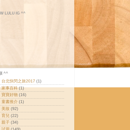
W LULU IG ^^
 ^^
 - 台北快閃之旅2017
(1)
 - 家事百科
(1)
 - 寶寶好物
(16)
 - 童書推介
(1)
- 美妝
(92)
- 育兒
(22)
- 親子
(34)
- 試用
(149)