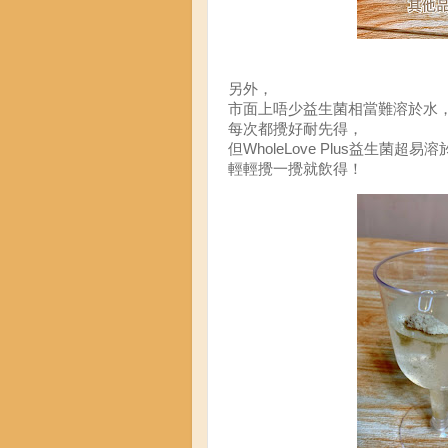
另外，
市面上唔少益生菌相當難溶於水
每次都攪好耐先得，
但WholeLove Plus益生菌超易
輕輕攪一攪就飲得！