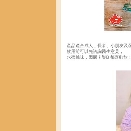
產品適合成人、長者、小朋友及
飲用前可以先諮詢醫生意見，
水蜜桃味，囡囡卡樂B 都喜歡飲