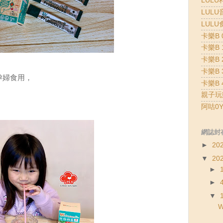
LULU
LULU
LULU
卡樂B 0
卡樂B 1
卡樂B 2
卡樂B 3
孕婦食用，
卡樂B 4
親子玩
！
阿咕0Y
網誌封
►
20
▼
20
►
►
▼
W