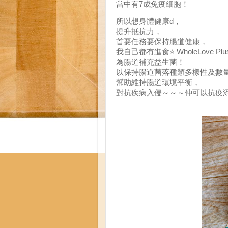
當中有7成免疫細胞！
所以想身體健康d，
提升抵抗力，
首要任務要保持腸道健康，
我自己都有進食⭐️ WholeLove
為腸道補充益生菌！
以保持腸道菌落種類多樣性及數
幫助維持腸道環境平衡，
對抗疾病入侵～～～仲可以抗疫添!