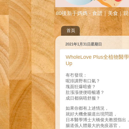
80後新手媽媽 - 食譜｜美食｜
首頁
2021年1月31日星期日
WholeLove Plus全植
Up
有冇發現：
呢排講野有口氣？
塊面狂爆暗瘡？
肚漲漲便便唔暢通？
成日都病唔舒服？
如果你都有上述情況，
就好大機會腸道出現問題，
日本醫學博士大橋俊夫教授指出
腸道係人體最大的免疫器官，