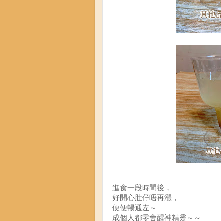
進食一段時間後，
好開心肚仔唔再漲，
便便暢通左～
成個人都零舍醒神精靈～～