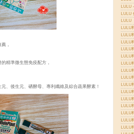
LULU 
LULU
LULU
LULU
LULU
LULU
推薦，
LULU
LULU
發的精準微生態免疫配方，
LULU
，
LULU
，
LULU
LULU
生元、後生元、硒酵母、專利纖維及綜合蔬果酵素！
LULU
LULU
LULU
LULU
LULU
LULU