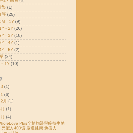
料理 - 麵包
(6)
音樂
(1)
食評
(25)
M - 1Y
(9)
Y - 2Y
(26)
Y - 3Y
(18)
Y - 4Y
(1)
Y - 5Y
(2)
樂
(24)
－1Y
(10)
存
23
(1)
21
(6)
12月
(1)
4月
(1)
1月
(4)
holeLove Plus全植物醫學級益生菌
元配方400億 腸道健康 免疫力
Level Up