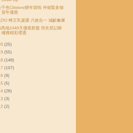
千色Citistore辦年貨啦 仲做緊多個
賀年優惠
OZIO 蜂王乳凝露 六效合一 減齡嫩膚
跑馬地1440天優惠新盤 預先登記睇
樓獲精彩禮遇
20
(25)
19
(55)
18
(148)
17
(107)
16
(9)
15
(5)
14
(28)
13
(3)
12
(2)