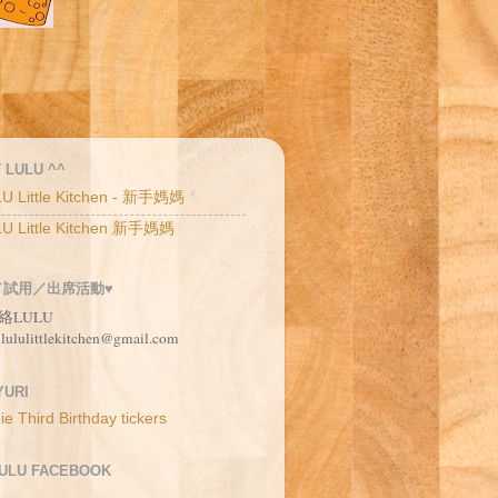
 LULU ^^
U Little Kitchen - 新手媽媽
U Little Kitchen 新手媽媽
／試用／出席活動♥
絡LULU
 lululittlekitchen@gmail.com
URI
LULU FACEBOOK