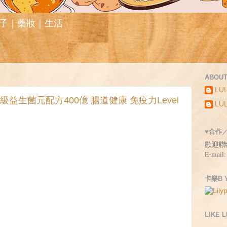
親子｜藥妝｜生活
ABOUT
LUL
物醫學級益生菌元配方400億 腸道健康 免疫力Level
LUL
♥合作
歡迎聯
E-mail:
卡樂B Y
，
LIKE 