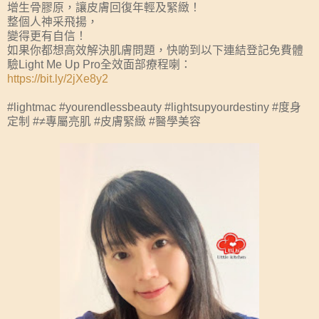
增生骨膠原，讓皮膚回復年輕及緊緻！
整個人神采飛揚，
變得更有自信！
如果你都想高效解決肌膚問題，快啲到以下連結登記免費體
驗Light Me Up Pro全效面部療程喇：
https://bit.ly/2jXe8y2
#lightmac #yourendlessbeauty #lightsupyourdestiny #度身
定制 #≠專屬亮肌 #皮膚緊緻 #醫學美容