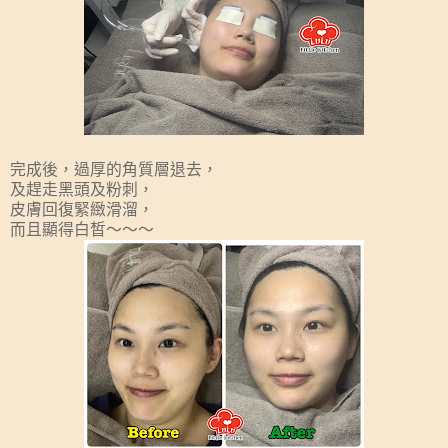
完成後，過厚的角質層退去，
及趕走黑頭及粉刺，
皮膚回復緊緻滑溜，
而且顯得白皙～～～