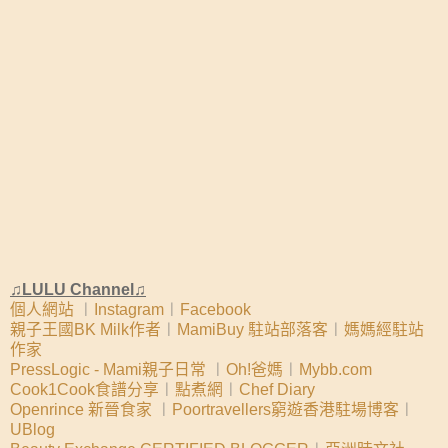
♫LULU Channel♫
個人網站
︱
Instagram
︱
Facebook
親子王國BK Milk作者
︱
MamiBuy 駐站部落客
︱
媽媽經駐站
作家
PressLogic - Mami親子日常
︱
Oh!爸媽
︱
Mybb.com
Cook1Cook食譜分享
︱
點煮網
︱
Chef Diary
Openrince 新晉食家
︱
Poortravellers窮遊香港駐場博客
︱
UBlog