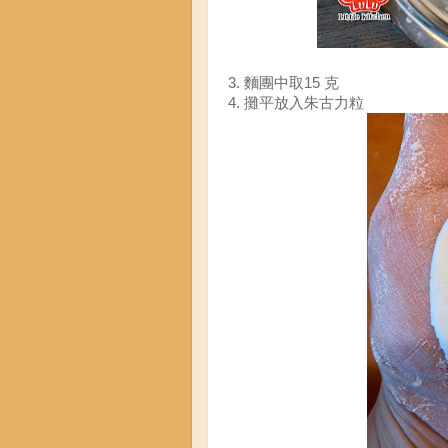
3. 麵團中取15 克
4. 攤平放入朱古力粒