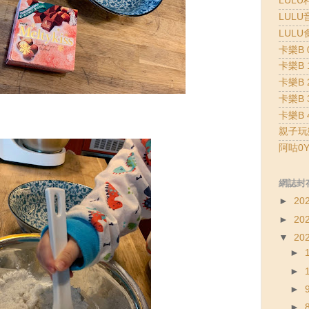
LULU
LULU
LULU
卡樂B 0
卡樂B 1
卡樂B 2
卡樂B 3
卡樂B 4
親子玩
阿咕0Y
網誌封
►
20
►
20
▼
20
►
►
►
►