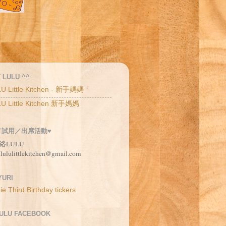
 LULU ^^
U Little Kitchen - 新手媽媽
U Little Kitchen 新手媽媽
／試用／出席活動♥
絡LULU
 lululittlekitchen@gmail.com
URI
LULU FACEBOOK