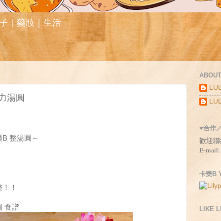
親子｜藥妝｜生活
ABOUT
LUL
力湯圓
LUL
♥合作
B 整湯圓～
歡迎聯
E-mail:
卡樂B Y
整！！
 食譜
LIKE 