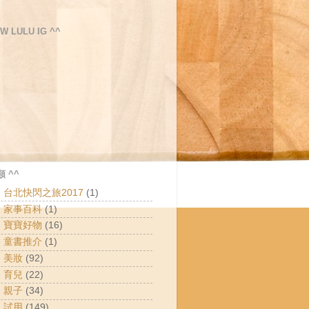
W LULU IG ^^
 ^^
 - 台北快閃之旅2017
(1)
 - 家事百科
(1)
 - 寶寶好物
(16)
 - 童書推介
(1)
- 美妝
(92)
- 育兒
(22)
- 親子
(34)
- 試用
(149)