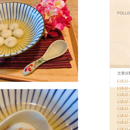
FOLLO
文章分類
LULU
LULU
LULU
LULU
LULU 
LULU 
LULU 
LULU 