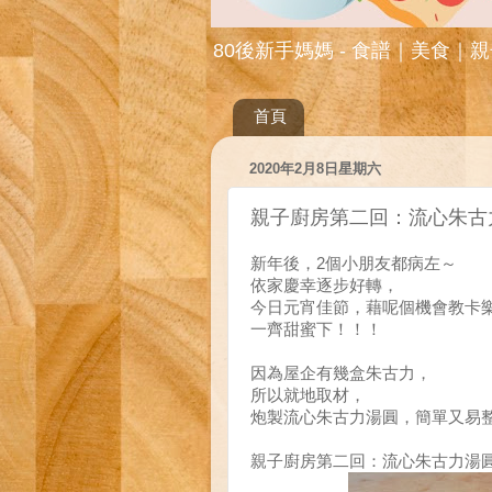
80後新手媽媽 - 食譜｜美食｜
首頁
2020年2月8日星期六
親子廚房第二回：流心朱古
新年後，2個小朋友都病左～
依家慶幸逐步好轉，
今日元宵佳節，藉呢個機會教卡樂
一齊甜蜜下！！！
因為屋企有幾盒朱古力，
所以就地取材，
炮製流心朱古力湯圓，簡單又易
親子廚房第二回：流心朱古力湯圓