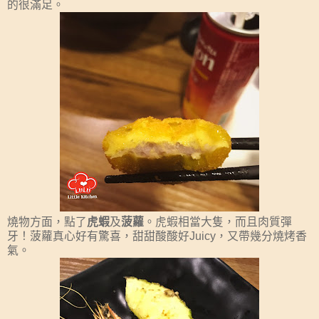
的很滿足。
燒物方面，點了
虎蝦
及
菠蘿
。虎蝦相當大隻，而且肉質彈
牙！菠蘿真心好有驚喜，甜甜酸酸好Juicy，又帶幾分燒烤香
氣。