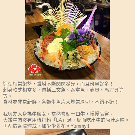
造型相當架勢，鐵塔不斷閃閃發光，而且份量好多！
刺身款式相當多，包括三文魚、吞拿魚、赤貝、馬刀貝等
等。
食材亦非常新鮮，各類生魚片大塊兼厚切，不錯不錯！
我與友人身為牛魔女，當然會點
一口牛
，慢慢品嘗。
大讚牛肉沒有用梳打粉「LA」過，反而吃出牛的原汁原味。
再配於香濃炸蒜，加少少蔥花。Yummy!!