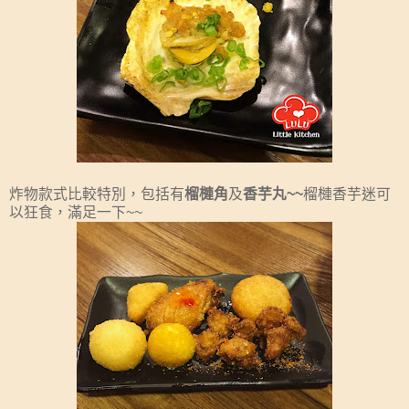
炸物款式比較特別，包括有
榴槤角
及
香芋丸~~
榴槤香芋迷可
以狂食，滿足一下~~