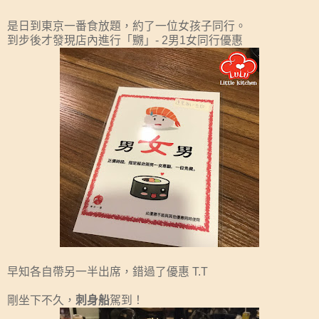
是日到東京一番食放題，約了一位女孩子同行。
到步後才發現店內進行「嬲」- 2男1女同行優惠
早知各自帶另一半出席，錯過了優惠 T.T
剛坐下不久，
刺身船
駕到！