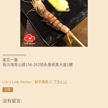
===========
東京一番
長沙灣青山道156-162號永基商業大廈1樓
LULU Little Kitchen - 新手媽媽
於
下午6:11
分享
沒有留言: