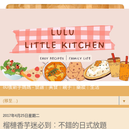
80後新手媽媽 - 食譜｜美食｜親子｜藥妝｜生活
▼
2017年4月25日星期二
榴槤香芋迷必到︰不錯的日式放題