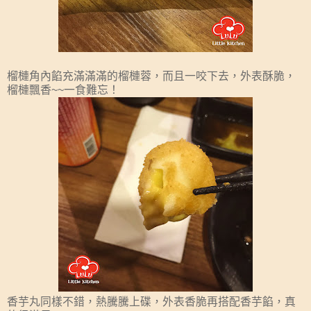
榴槤角內餡充滿滿滿的榴槤蓉，而且一咬下去，外表酥脆，
榴槤飄香~~一食難忘！
香芋丸同樣不錯，熱騰騰上碟，外表香脆再搭配香芋餡，真