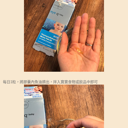
每日1粒，將膠囊內魚油擠出， 拌入寶寶食物或飲品中即可