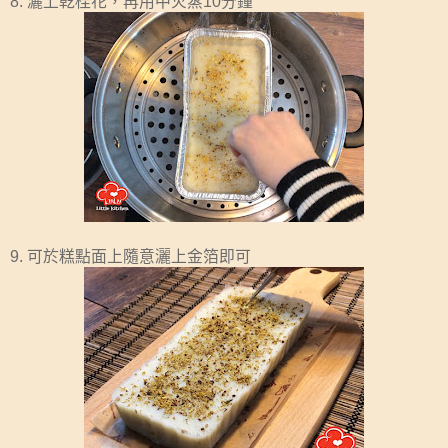
8. 灑上乾桂花，再用中火蒸10分鐘
9. 可於糕點面上隨意灑上金箔即可