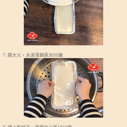
7. 開大火，水滾落鍋蒸30分鐘