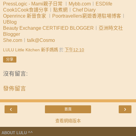
PressLogic - Mami親子日常
︱
Mybb.com
︱
ESDlife
Cook1Cook食譜分享
︱
點煮網
︱
Chef Diary
Openrince 新晉食家
︱
Poortravellers窮遊香港駐場博客
︱
UBlog
Beauty Exchange CERTIFIED BLOGGER
︱
亞洲時文社
Blogger
She.com
︱
talk@Cosmo
LULU Little Kitchen 新手媽媽
於
下午12:10
分享
沒有留言:
發佈留言
‹
›
首頁
查看網絡版本
ABOUT LULU ^^