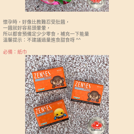
懷孕時，好像比教難忍受肚餓，
一餓就好容易頭暈暈，
所以都會預備定少少零食，補充一下能量
溫馨提示：不建議過量進食甜食呀 ^^
必備：紙巾