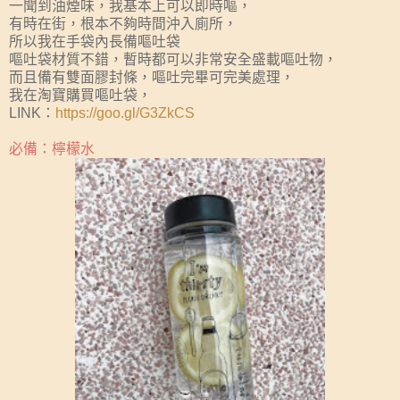
一聞到油煙味，我基本上可以即時嘔，
有時在街，根本不夠時間沖入廁所，
所以我在手袋內長備嘔吐袋
嘔吐袋材質不錯，暫時都可以非常安全盛載嘔吐物，
而且備有雙面膠封條，嘔吐完畢可完美處理，
我在淘寶購買嘔吐袋，
LINK：
https://goo.gl/G3ZkCS
必備：檸檬水