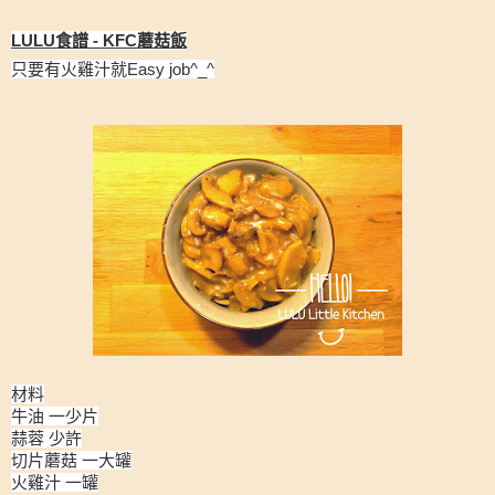
LULU食譜 - KFC蘑菇飯
只要有火雞汁就Easy job^_^
材料
牛油 一少片
蒜蓉 少許
切片蘑菇 一大罐
火雞汁 一罐