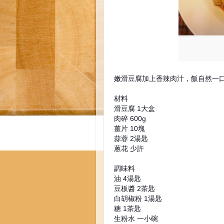
嫩滑豆腐加上香辣肉汁，飯自然一口接
材料
滑豆腐 1大盒
肉碎 600g
薑片 10塊
蒜蓉 2湯匙
蔥花 少許
調味料
油 4湯匙
豆板醬 2茶匙
白胡椒粉 1湯匙
糖 1茶匙
生粉水 一小碗