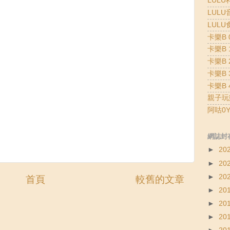
LULU
LULU
LULU
卡樂B 0
卡樂B 1
卡樂B 2
卡樂B 3
卡樂B 4
親子玩
阿咕0Y
網誌封
►
20
►
20
►
20
首頁
較舊的文章
►
20
►
20
►
20