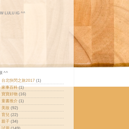
W LULU IG ^^
 ^^
 - 台北快閃之旅2017
(1)
 - 家事百科
(1)
 - 寶寶好物
(16)
 - 童書推介
(1)
- 美妝
(92)
- 育兒
(22)
- 親子
(34)
- 試用
(149)