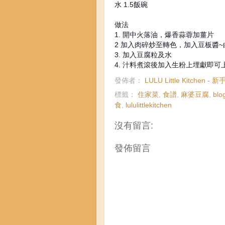
水 1.5飯碗
做法
1. 開中火落油，爆香蒜蓉加薑片
2 加入肉碎炒至轉色，加入豆板醬
3. 加入豆腐粒及水
4. 汁料煮滾後加入生粉上埋獻即可
發佈者：
LULU Little Kitchen -
標籤：
住家菜
,
食譜
,
麻婆豆腐
,
blo
食
,
lululittlekitchen
沒有留言:
發佈留言