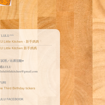
 LULU ^^
U Little Kitchen - 新手媽媽
U Little Kitchen 新手媽媽
／試用／出席活動♥
絡LULU
 lululittlekitchen@gmail.com
URI
LULU FACEBOOK