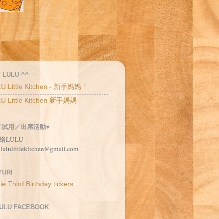
 LULU ^^
U Little Kitchen - 新手媽媽
U Little Kitchen 新手媽媽
／試用／出席活動♥
絡LULU
 lululittlekitchen@gmail.com
URI
LULU FACEBOOK