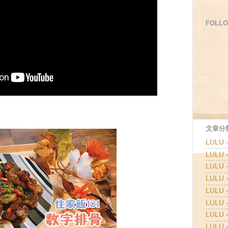
FOLLO
文章分類
LULU
LULU
LULU
LULU
LULU 
LULU 
LULU 
LULU 