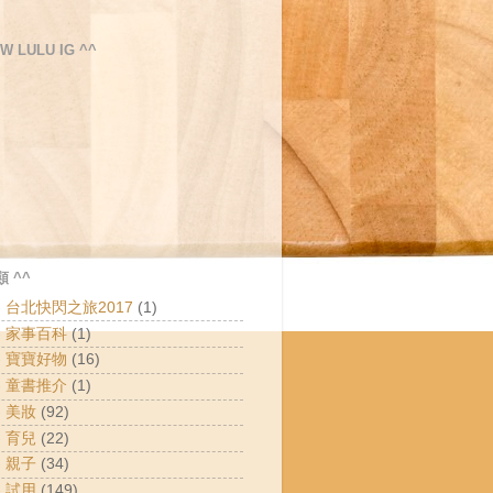
W LULU IG ^^
 ^^
 - 台北快閃之旅2017
(1)
 - 家事百科
(1)
 - 寶寶好物
(16)
 - 童書推介
(1)
- 美妝
(92)
- 育兒
(22)
- 親子
(34)
- 試用
(149)