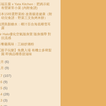
福豆腐 x Yata Kitchen：肥媽示範
有營家常小菜 (內附食譜)
日本15特選野菜粉 改善腸道健康（附
幼兒食譜：野菜三文魚烤米餅）
滋潤美顏糖水：椰汁百合海底椰雪耳
露
Air Halo優化空氣隨身寶 隨身攜帶 對
抗流感
茶餐廳風味：三絲炒瀨粉
【親子玩樂】免費入場 有機士多啤梨
園 即摘品嚐香甜滋味
2月
(6)
1月
(9)
17
(107)
16
(9)
15
(5)
14
(28)
13
(3)