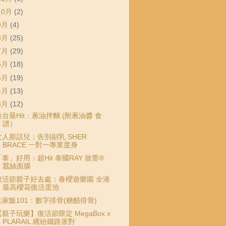
10月
(2)
9月
(4)
8月
(25)
7月
(29)
6月
(18)
5月
(19)
4月
(13)
3月
(12)
港台最Hit：蔥油拌麵 (附蔥油醬 食
譜）
女人那話兒：告別副乳 SHER
BRACE 一對一專業度身
「泰」好用：超Hit 泰國RAY 妝蕾®
蠶絲面膜
復活節親子好去處：春櫻遊樂園 全港
最高櫻花復活蛋池
住家飯101：數字排骨(糖醋排骨)
【親子玩樂】復活節限定 MegaBox x
PLARAIL 繽紛鐵路派對