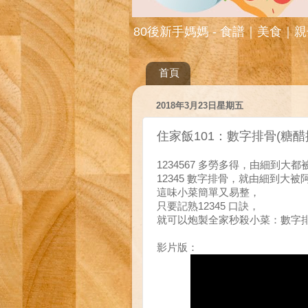
80後新手媽媽 - 食譜｜美食｜
首頁
2018年3月23日星期五
住家飯101：數字排骨(糖醋
1234567 多勞多得，由細到大
12345 數字排骨，就由細到大
這味小菜簡單又易整，
只要記熟12345 口訣，
就可以炮製全家秒殺小菜：數字
影片版：