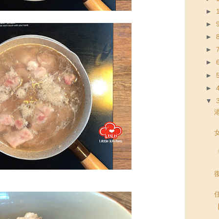
►
►
►
►
►
►
►
▼