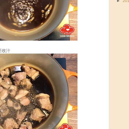
►
20
至收汁