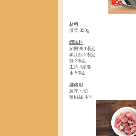
材料
排骨 350g
調味料
紹興酒 1湯匙
鎮江醋 2湯匙
糖 3湯匙
生抽 4湯匙
水 5湯匙
裝備用
蔥花 少許
辣椒絲 少許