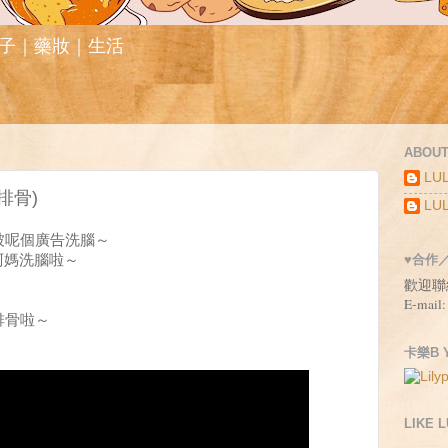
親子｜藥妝｜生活
ABOUT
LUL
排骨)
LUL
都被呢個廣告洗腦～
被阿媽洗腦啦～
♥合作
歡迎聯
E-mail:
排骨啦～
卡樂B Y
LIKE 