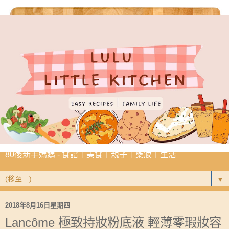
80後新手媽媽 - 食譜｜美食｜親子｜藥妝｜生活
▼
2018年8月16日星期四
Lancôme 極致持妝粉底液 輕薄零瑕妝容