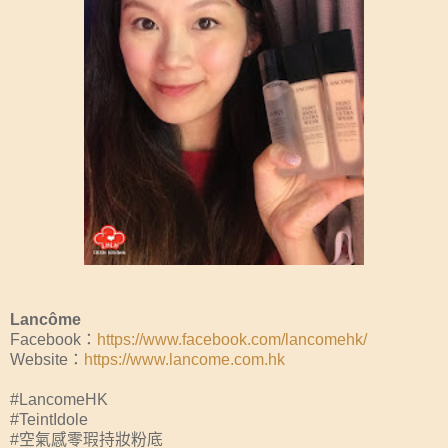
Lancôme
Facebook：
https://www.facebook.com/lancomehk/
Website：
https://www.lancome.com.hk
#LancomeHK
#TeintIdole
#空氣感零瑕持妝粉底