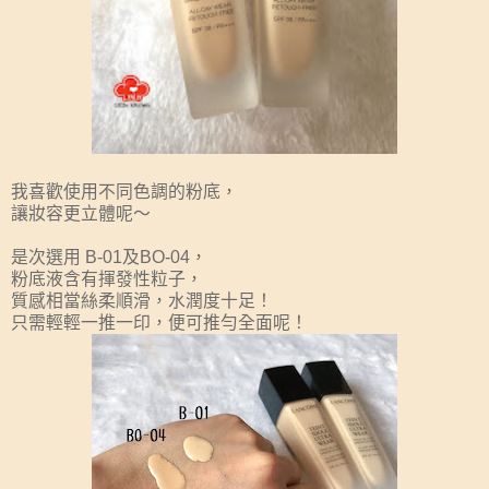
我喜歡使用不同色調的粉底，
讓妝容更立體呢～
是次選用 B-01及BO-04，
粉底液含有揮發性粒子，
質感相當絲柔順滑，水潤度十足！
只需輕輕一推一印，便可推勻全面呢！