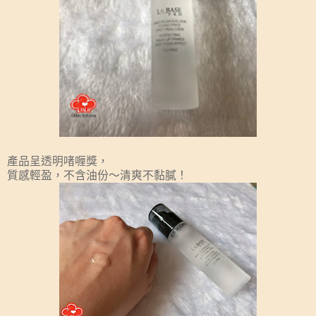
產品呈透明啫喱獎，
質感輕盈，不含油份～清爽不黏膩！