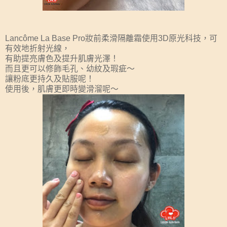
Lancôme La Base Pro妝前柔滑隔離霜使用3D原光科技，可
有效地折射光線，
有助提亮膚色及提升肌膚光澤！
而且更可以修飾毛孔、幼紋及瑕疵～
讓粉底更持久及貼服呢！
使用後，肌膚更即時變滑溜呢～