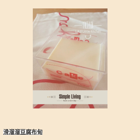
滑溜溜豆腐布甸