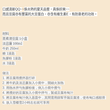
口感清新
係炎熱的夏天品嘗，真係好爽
QQ~
~
~~
而且豆腐亦有豐富的大豆蛋白，亦含有維生素
，有防衰老的功效。
E
材料
蒸煮滑豆腐
1
小盒
淡忌廉
100ml
牛奶
250ml
糖
1
湯匙
魚膠粉
1
湯匙
水
3
湯匙
做法
1.
將豆腐用攪拌器打碎
2.
將牛奶及淡忌廉加入小窩中，開細火加熱
3.
用熱水拌勻魚膠粉後，倒入小窩中攪勻
4.
將攪好的豆腐加入小窩中拌勻，製成豆腐布甸汁
5.
將豆腐布甸汁倒入器皿中，其間需用篩幫手隔豆腐渣，使布甸口感順滑
6.
放入雪櫃雪
2
小時左右就可享用