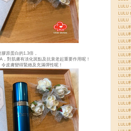
LULU 
LULU
LULU
LULU
LULU
LULU
LULU
膠原蛋白的1.3倍，
LULU
素A，對肌膚有淡化斑點及抗衰老起重要作用呢！
LULU
，
令皮膚變得緊緻及充滿彈性呢！
LULU
LULU
LULU
LULU
LULU
LULU
LULU
LULU
LULU