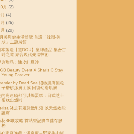
10月
(2)
9月
(4)
8月
(25)
7月
(29)
8月美與健生活博覽 首設「韓潮‧美
妝」主題展館
日本製造【道DOU】皇牌產品 集合古
時之道 結合現代先進技術
經典甜品：陳皮紅豆沙
GB Beauty Event X Sharis.C Stay
Young Forever
remier by Dead Sea 細緻肌膚無粒
子磨砂潔膚面膜 回復幼滑肌膚
美的高速鍋都可以焗蛋糕：日式芝士
蛋糕出爐啦
Terisa 冰之花姬緊緻乳液 以天然效能
護膚
荷花BB展攻略 首站登記臍血儲存服
務
窩心家庭晚餐：溫泉蛋吉野家牛肉飯