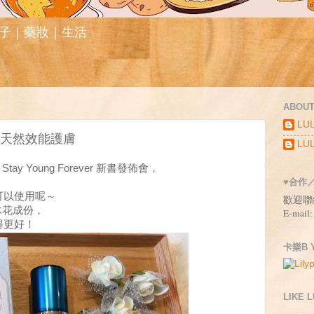
親子｜藥妝｜生活
ABOUT
LUL
 以天然效能護膚
LUL
ay Young Forever 新書發佈會，
♥合作
可以使用呢～
歡迎聯
含冰花成份，
E-mail:
得更好！
卡樂B Y
LIKE 