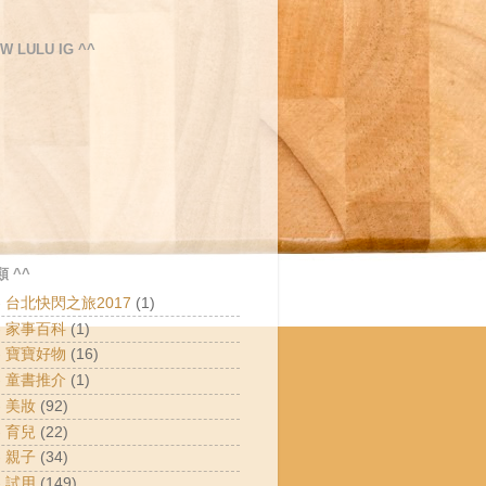
W LULU IG ^^
 ^^
 - 台北快閃之旅2017
(1)
 - 家事百科
(1)
 - 寶寶好物
(16)
 - 童書推介
(1)
- 美妝
(92)
- 育兒
(22)
- 親子
(34)
- 試用
(149)