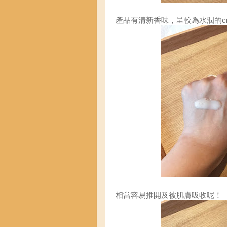
產品有清新香味，呈較為水潤的cr
相當容易推開及被肌膚吸收呢！