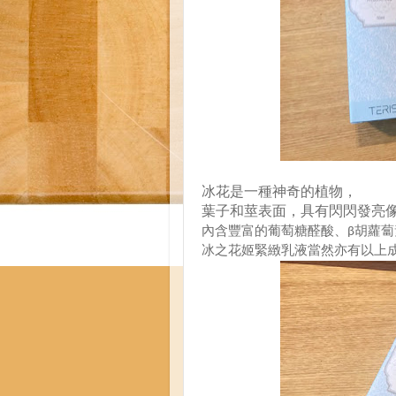
冰花是一種神奇的植物，
葉子和莖表面，具有閃閃發亮
內含豐富的葡萄糖醛酸、β胡蘿蔔
冰之花姬緊緻乳液當然亦有以上