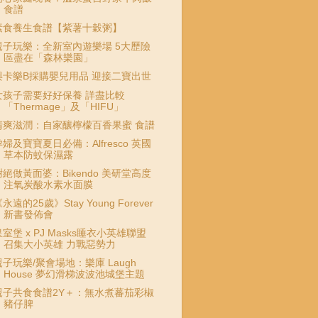
食譜
素食養生食譜【紫薯十穀粥】
親子玩樂：全新室內遊樂場 5大歷險
區盡在「森林樂園」
與卡樂B採購嬰兒用品 迎接二寶出世
女孩子需要好好保養 詳盡比較
「Thermage」及「HIFU」
清爽滋潤：自家釀檸檬百香果蜜 食譜
孕婦及寶寶夏日必備：Alfresco 英國
草本防蚊保濕露
謝絕做黃面婆：Bikendo 美研堂高度
注氧炭酸水素水面膜
永遠的25歲》Stay Young Forever
新書發佈會
皇室堡 x PJ Masks睡衣小英雄聯盟
召集大小英雄 力戰惡勢力
親子玩樂/聚會場地：樂庫 Laugh
House 夢幻滑梯波波池城堡主題
親子共食食譜2Y＋：無水煮蕃茄彩椒
豬仔脾