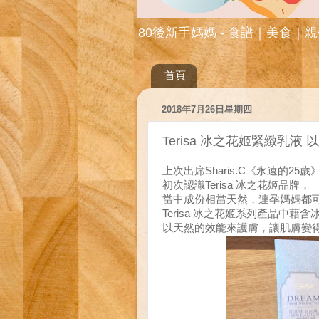
80後新手媽媽 - 食譜｜美食｜
首頁
2018年7月26日星期四
Terisa 冰之花姬緊緻乳液
上次出席Sharis.C《永遠的25歲》St
初次認識Terisa 冰之花姬品牌，
當中成份相當天然，連孕媽媽都
Terisa 冰之花姬系列產品中藉
，讓肌膚變
以天然的效能來護膚