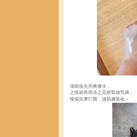
潔面後先用爽膚水，
之後就再用
冰之花姬緊緻乳液，
慢慢按摩打圈，讓肌膚吸收～