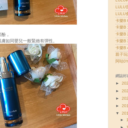
LULU
LULU
LULU
卡樂B 0
卡樂B 1
卡樂B 2
育酚，
肌膚如同嬰兒一般緊緻有彈性。
卡樂B 3
卡樂B 4
親子玩
阿咕0Y
網誌封
►
20
►
20
►
20
►
20
▼
20
►
►