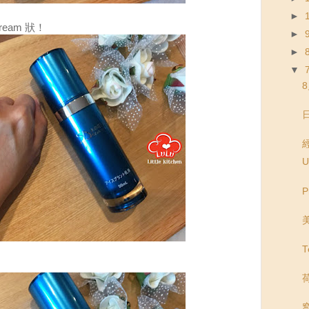
►
eam 狀！
►
►
▼
U
P