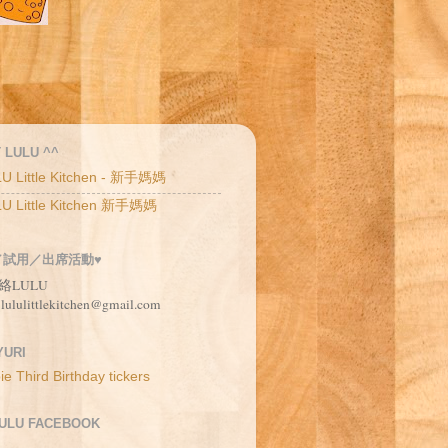
 LULU ^^
U Little Kitchen - 新手媽媽
U Little Kitchen 新手媽媽
／試用／出席活動♥
絡LULU
 lululittlekitchen@gmail.com
URI
LULU FACEBOOK