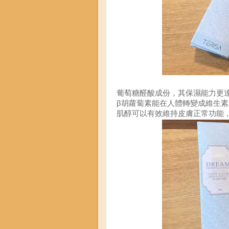
葡萄糖醛酸成份，其保濕能力更達
β胡蘿蔔素能在人體轉變成維生
有效維持皮膚正常功能
肌醇可以