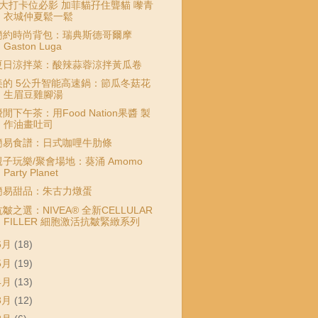
7大打卡位必影 加菲貓孖住聾貓 嚟青
衣城仲夏鬆一鬆
簡約時尚背包：瑞典斯德哥爾摩
Gaston Luga
夏日涼拌菜：酸辣蒜蓉涼拌黃瓜卷
美的 5公升智能高速鍋：節瓜冬菇花
生眉豆雞腳湯
閒下午茶：用Food Nation果醬 製
作油畫吐司
簡易食譜：日式咖哩牛肋條
親子玩樂/聚會場地：葵涌 Amomo
Party Planet
簡易甜品：朱古力燉蛋
皺之選：NIVEA® 全新CELLULAR
FILLER 細胞激活抗皺緊緻系列
6月
(18)
5月
(19)
4月
(13)
3月
(12)