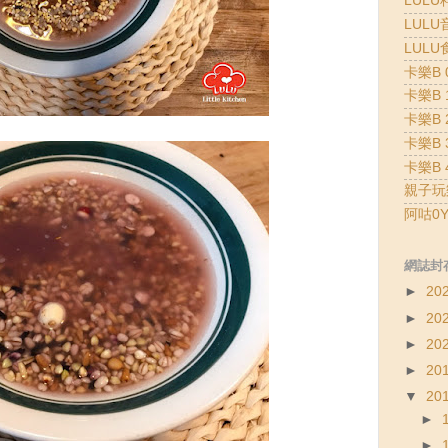
LULU
LULU
LULU
卡樂B 0
卡樂B 1
卡樂B 2
卡樂B 3
卡樂B 4
親子玩
阿咕0Y
網誌封
►
20
►
20
►
20
►
20
▼
20
►
►