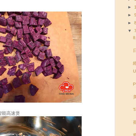
►
►
►
▼
U
P
智能高速煲