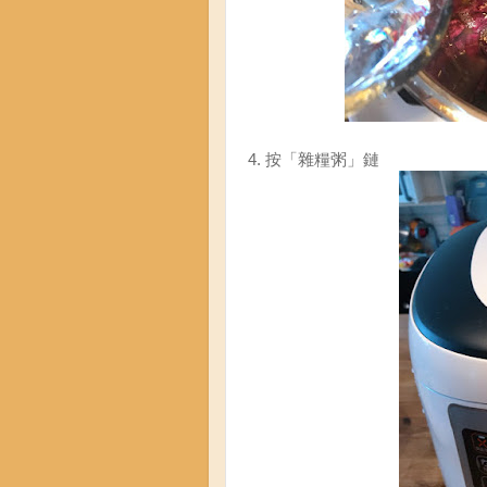
4. 按「雜糧粥」鏈