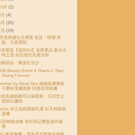
10月
(2)
9月
(4)
8月
(25)
7月
(29)
8月美與健生活博覽 首設「韓潮‧美
妝」主題展館
日本製造【道DOU】皇牌產品 集合古
時之道 結合現代先進技術
經典甜品：陳皮紅豆沙
GB Beauty Event X Sharis.C Stay
Young Forever
remier by Dead Sea 細緻肌膚無粒
子磨砂潔膚面膜 回復幼滑肌膚
美的高速鍋都可以焗蛋糕：日式芝士
蛋糕出爐啦
Terisa 冰之花姬緊緻乳液 以天然效能
護膚
荷花BB展攻略 首站登記臍血儲存服
務
窩心家庭晚餐：溫泉蛋吉野家牛肉飯