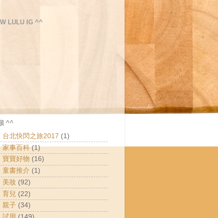
W LULU IG ^^
 ^^
 - 台北快閃之旅2017
(1)
 - 家事百科
(1)
 - 寶寶好物
(16)
 - 童書推介
(1)
- 美妝
(92)
- 育兒
(22)
- 親子
(34)
- 試用
(149)