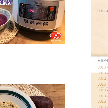
FOLLO
文章分類
LULU
LULU
LULU
LULU
LULU 
LULU 
LULU 
LULU 