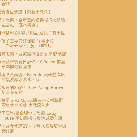
食譜
素食養生食譜【紫薯十穀粥】
親子玩樂：全新室內遊樂場 5大歷險
區盡在「森林樂園」
與卡樂B採購嬰兒用品 迎接二寶出世
女孩子需要好好保養 詳盡比較
「Thermage」及「HIFU」
清爽滋潤：自家釀檸檬百香果蜜 食譜
孕婦及寶寶夏日必備：Alfresco 英國
草本防蚊保濕露
謝絕做黃面婆：Bikendo 美研堂高度
注氧炭酸水素水面膜
永遠的25歲》Stay Young Forever
新書發佈會
皇室堡 x PJ Masks睡衣小英雄聯盟
召集大小英雄 力戰惡勢力
親子玩樂/聚會場地：樂庫 Laugh
House 夢幻滑梯波波池城堡主題
親子共食食譜2Y＋：無水煮蕃茄彩椒
豬仔脾