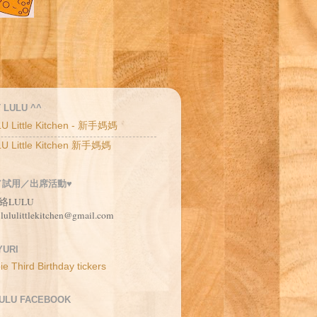
 LULU ^^
U Little Kitchen - 新手媽媽
U Little Kitchen 新手媽媽
／試用／出席活動♥
絡LULU
 lululittlekitchen@gmail.com
URI
LULU FACEBOOK