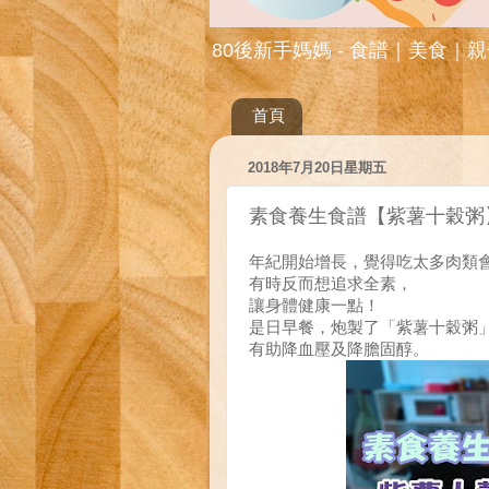
80後新手媽媽 - 食譜｜美食｜
首頁
2018年7月20日星期五
素食養生食譜【紫薯十穀粥
年紀開始增長，覺得吃太多肉類
有時反而想追求全素，
讓身體健康一點！
是日早餐，炮製了「紫薯十穀粥
有助降血壓及降膽固醇。