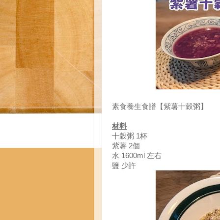
素食養生食譜【紫薯十穀粥】
材料
十穀粥 1杯
紫薯 2個
水 1600ml 左右
鹽 少許