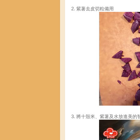
2. 紫薯去皮切粒備用
3. 將十殼米、紫薯及水放進美的