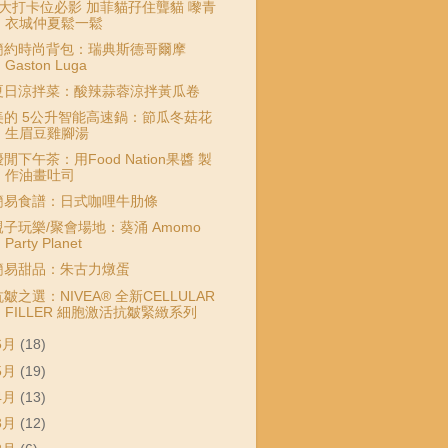
7大打卡位必影 加菲貓孖住聾貓 嚟青
衣城仲夏鬆一鬆
簡約時尚背包：瑞典斯德哥爾摩
Gaston Luga
夏日涼拌菜：酸辣蒜蓉涼拌黃瓜卷
美的 5公升智能高速鍋：節瓜冬菇花
生眉豆雞腳湯
閒下午茶：用Food Nation果醬 製
作油畫吐司
簡易食譜：日式咖哩牛肋條
親子玩樂/聚會場地：葵涌 Amomo
Party Planet
簡易甜品：朱古力燉蛋
皺之選：NIVEA® 全新CELLULAR
FILLER 細胞激活抗皺緊緻系列
6月
(18)
5月
(19)
4月
(13)
3月
(12)